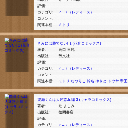
評価:
カテゴリ:
♂→♀（レディース）
コメント:
関連本棚:
ミトリ
きみには勝てない! 1 (花音コミックス)
著者:
高口 里純
出版社:
芳文社
評価:
カテゴリ:
♂→♀（レディース）
コメント:
関連本棚:
ミトリ
なつりこ
幹名
ゆきと
トウヤ
帝王
能瀬くんは大迷惑Jr.編 3 (キャラコミックス)
著者:
辻 よしみ
出版社:
徳間書店
評価:
カテゴリ:
♂→♀（レディース）