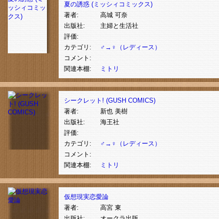
夏の誘惑 (ミッシィコミックス)
ッシィコミッ
著者:
高城 可奈
クス)
出版社:
主婦と生活社
評価:
カテゴリ:
♂→♀（レディース）
コメント:
関連本棚:
ミトリ
シークレット! (GUSH COMICS)
著者:
新也 美樹
出版社:
海王社
評価:
カテゴリ:
♂→♀（レディース）
コメント:
関連本棚:
ミトリ
仮想現実恋愛論
著者:
高宮 東
出版社:
オークラ出版