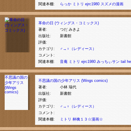
関連本棚:
らっか
ミトリ
ejrc1980
スズメの漫画
革命の日 (ウィングス・コミックス)
著者:
つだ みきよ
出版社:
新書館
評価:
カテゴリ:
♂→♀（レディース）
コメント:
関連本棚:
音庵
ミトリ
ejrc1980
みっちぃサン
tail
he
不思議の国の
不思議の国の少年アリス (Wings comics)
少年アリス
著者:
小林 瑞代
(Wings
comics)
出版社:
新書館
評価:
カテゴリ:
♂→♀（レディース）
コメント:
関連本棚:
ミトリ
林檎１３☆漫画☆