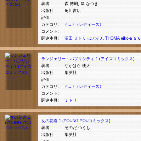
著者:
森 博嗣, 皇 なつき
出版社:
角川書店
評価:
カテゴリ:
♂→♀（レディース）
コメント:
関連本棚:
沼田
ミトリ
ぼぶそん
THOMA
eiko-a
９
ランジェリー・パブリシティ 1 (アイズコミックス)
著者:
なかはら 桃太
出版社:
集英社
評価:
カテゴリ:
♂→♀（レディース）
コメント:
関連本棚:
ミトリ
女の花道 1 (YOUNG YOUコミックス)
著者:
そのだ つくし
出版社:
集英社