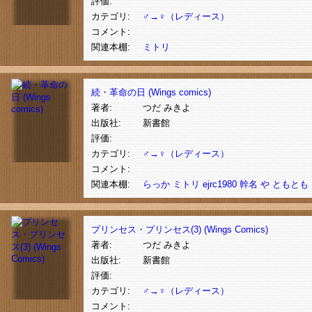
評価:
カテゴリ:
♂→♀（レディース）
コメント:
関連本棚:
ミトリ
続・革命の日 (Wings comics)
著者:
つだ みきよ
出版社:
新書館
評価:
カテゴリ:
♂→♀（レディース）
コメント:
関連本棚:
らっか
ミトリ
ejrc1980
幹名
や
ともとも
プリンセス・プリンセス(3) (Wings Comics)
著者:
つだ みきよ
出版社:
新書館
評価:
カテゴリ:
♂→♀（レディース）
コメント: