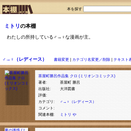
本を探す
ミトリ
の本棚
わたしの所持している♂→♀な漫画が主。
♂→♀（レディース）
書籍変更
|
カテゴリ名変更／削除
|
テキスト
茶屋町勝呂作品集 クロ (ミリオンコミックス)
著者:
茶屋町 勝呂
出版社:
大洋図書
評価:
カテゴリ:
♂→♀（レディース）
コメント:
関連本棚:
ミトリ
や
夏の誘惑 (ミ