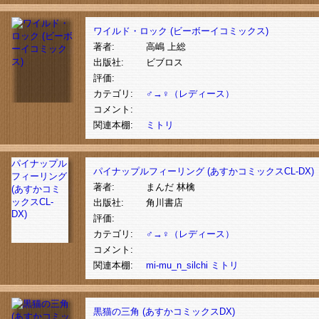
ワイルド・ロック (ビーボーイコミックス)
著者:
高嶋 上総
出版社:
ビブロス
評価:
カテゴリ:
♂→♀（レディース）
コメント:
関連本棚:
ミトリ
パイナップル
パイナップルフィーリング (あすかコミックスCL-DX)
フィーリング
著者:
まんだ 林檎
(あすかコミ
ックスCL-
出版社:
角川書店
DX)
評価:
カテゴリ:
♂→♀（レディース）
コメント:
関連本棚:
mi-mu_n_silchi
ミトリ
黒猫の三角 (あすかコミックスDX)