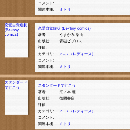
コメント:
関連本棚:
ミトリ
恋愛自覚症状
恋愛自覚症状 (Be×boy comics)
(Be×boy
comics)
著者:
やまかみ 梨由
出版社:
青磁ビブロス
評価:
カテゴリ:
♂→♀（レディース）
コメント:
関連本棚:
ミトリ
スタンダード
スタンダードで行こう
で行こう
著者:
江ノ本 瞳
出版社:
徳間書店
評価:
カテゴリ:
♂→♀（レディース）
コメント:
関連本棚:
ミトリ