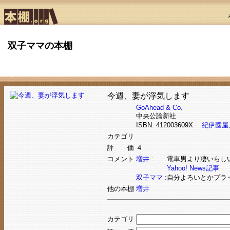
双子ママの本棚
今週、妻が浮気します
GoAhead & Co.
中央公論新社
ISBN: 412003609X
紀伊國屋
カテゴリ
評 価
４
コメント
増井 :
電車男より凄いらし
Yahoo! News記事
双子ママ :
自分よろいとかプラ
他の本棚
増井
カテゴリ