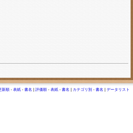
更新順
-
表紙
-
書名
|
評価順
-
表紙
-
書名
|
カテゴリ別
-
書名
|
データリスト