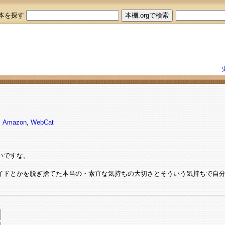
本を探す
,
Amazon
,
WebCat
いですな。
イドとかを脱ぎ捨てた本当の・素直な気持ちの大切さとそういう気持ちで自