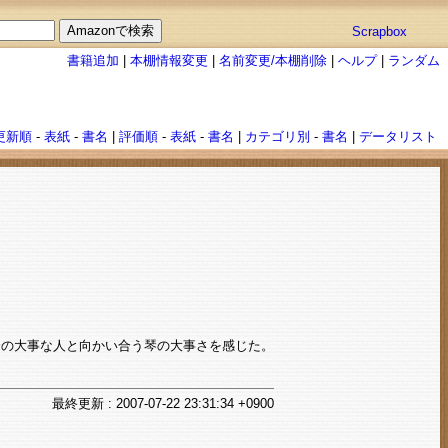
Scrapbox
書籍追加
|
本棚情報変更
|
名前変更/本棚削除
|
ヘルプ
|
ランダム
更新順
-
表紙
-
書名
|
評価順
-
表紙
-
書名
|
カテゴリ別
-
書名
|
データリスト
分の大事な人と向かい合う琴の大事さを感じた。
最終
更新
: 2007-07-22 23:31:34 +0900