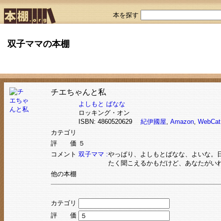
本を探す
双子ママの本棚
チエちゃんと私
よしもと ばなな
ロッキング・オン
ISBN: 4860520629
紀伊國屋
,
Amazon
,
WebCat
カテゴリ
評 価
５
コメント
双子ママ :
やっぱり、よしもとばなな、よいな。
たく聞こえるかもだけど、あなたがい
他の本棚
カテゴリ
評 価