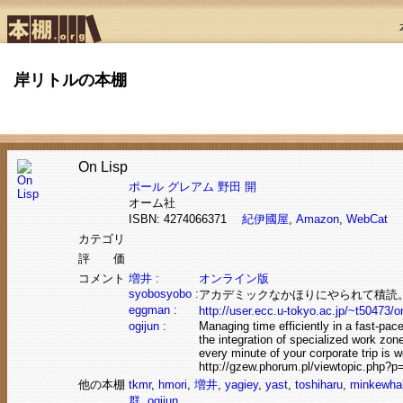
岸リトルの本棚
On Lisp
ポール グレアム
野田 開
オーム社
ISBN: 4274066371
紀伊國屋
,
Amazon
,
WebCat
カテゴリ
評 価
コメント
増井 :
オンライン版
syobosyobo :
アカデミックなかほりにやられて積読
eggman :
http://user.ecc.u-tokyo.ac.jp/~t50473/on
ogijun :
Managing time efficiently in a fast-pace
the integration of specialized work zo
every minute of your corporate trip is w
http://gzew.phorum.pl/viewtopic.php?p
他の本棚
tkmr
,
hmori
,
増井
,
yagiey
,
yast
,
toshiharu
,
minkewha
群
,
ogijun