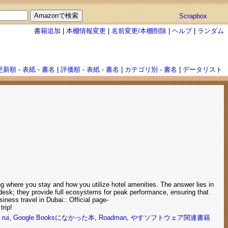
Scrapbox
書籍追加
|
本棚情報変更
|
名前変更/本棚削除
|
ヘルプ
|
ランダム
更新順
-
表紙
-
書名
|
評価順
-
表紙
-
書名
|
カテゴリ別
-
書名
|
データリスト
ing where you stay and how you utilize hotel amenities. The answer lies in
desk; they provide full ecosystems for peak performance, ensuring that
siness travel in Dubai:: Official page-
rip!
,
rui
,
Google Booksになかった本
,
Roadman
,
やすソフトウェア関連書籍