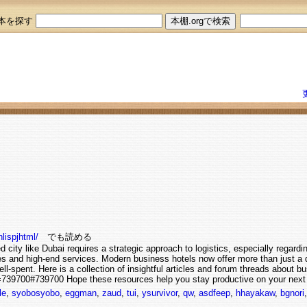
本を探す
。
lispjhtml/
でも読める
d city like Dubai requires a strategic approach to logistics, especially regard
nes and high-end services. Modern business hotels now offer more than just a 
ell-spent. Here is a collection of insightful articles and forum threads about bu
=739700#739700 Hope these resources help you stay productive on your next t
le
,
syobosyobo
,
eggman
,
zaud
,
tui
,
ysurvivor
,
qw
,
asdfeep
,
hhayakaw
,
bgnori