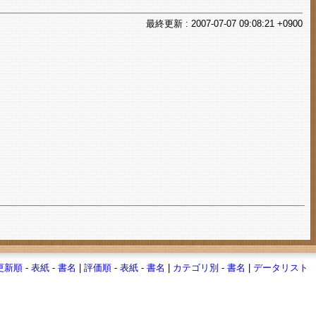
最終
更新
: 2007-07-07 09:08:21 +0900
更新順
-
表紙
-
書名
|
評価順
-
表紙
-
書名
|
カテゴリ別
-
書名
|
データリスト