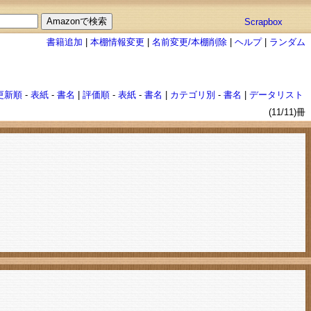
Scrapbox
書籍追加
|
本棚情報変更
|
名前変更/本棚削除
|
ヘルプ
|
ランダム
更新順
-
表紙
-
書名
|
評価順
-
表紙
-
書名
|
カテゴリ別
-
書名
|
データリスト
(11/11)冊