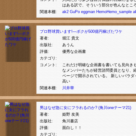
はある訳で、そういう部分が色んなとこ
関連本棚:
ak2
GuPo
eggman
HemoHemo_sample
a
プロ野球買います!―ボクが500億円稼げたワケ
著者:
堀江 貴文
出版社:
あうん
評価:
優秀な企画書
カテゴリ:
コメント:
これだけ明確な企画書を書いても見向き
なメンバーたちが経営諮問委員となり、
ページで開示されている。 新しいパラダ
高い
関連本棚:
川井華
男はなぜ急に女にフラれるのか? (角川oneテーマ21)
著者:
姫野 友美
出版社:
角川書店
評価:
面白し！！
カテゴリ: