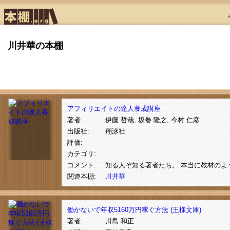
川井華の本棚
アフィリエイトの達人養成講座
著者:
伊藤 哲哉, 坂巻 隆之, 今村 仁彦
出版社:
翔泳社
評価:
カテゴリ:
コメント:
知る人ぞ知る著者たち。 本当に教材のよ
関連本棚:
川井華
働かないで年収5160万円稼ぐ方法 (王様文庫)
著者:
川島 和正