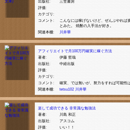
出版社:
三笠書房
評価:
カテゴリ:
コメント:
こんなには稼げないけど、ぜんぶやれば
とみた。 焼酎の入手法が好き。
関連本棚:
川井華
アフィリエイトで月100万円確実に稼ぐ方法
著者:
伊藤 哲哉
出版社:
中経出版
評価:
カテゴリ:
コメント:
確実、では無いが、努力をすれば可能性
関連本棚:
tetsu102
川井華
楽して成功できる 非常識な勉強法
著者:
川島 和正
出版社:
アスコム
評価:
いい！！