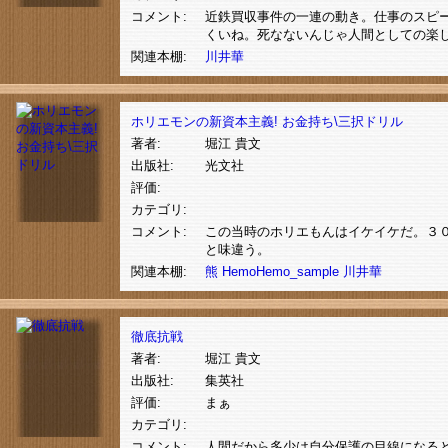
コメント:
近鉄買収事件の一連の動き。仕事のスピ
くいね。死なないんじゃ人間としての楽
関連本棚:
川井華
ホリエモンの新資本主義! お金持ち\三択ドリル
著者:
堀江 貴文
出版社:
光文社
評価:
カテゴリ:
コメント:
この当時のホリエもんはイケイケだ。３
と味違う。
関連本棚:
熊
HemoHemo_sample
川井華
徹底抗戦
著者:
堀江 貴文
出版社:
集英社
評価:
まぁ
カテゴリ:
コメント:
人間だから多少は自分保護の目線になる