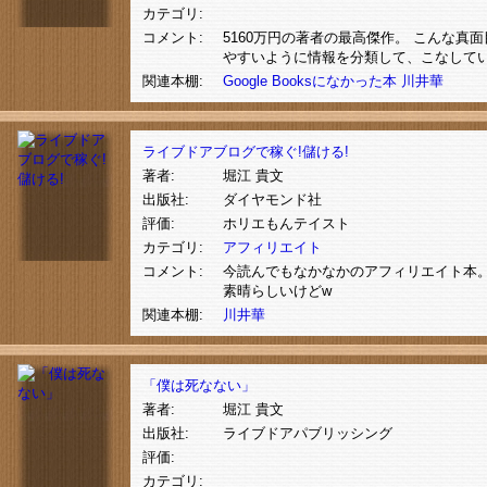
カテゴリ:
コメント:
5160万円の著者の最高傑作。 こんな
やすいように情報を分類して、こなして
関連本棚:
Google Booksになかった本
川井華
ライブドアブログで稼ぐ!儲ける!
著者:
堀江 貴文
出版社:
ダイヤモンド社
評価:
ホリエもんテイスト
カテゴリ:
アフィリエイト
コメント:
今読んでもなかなかのアフィリエイト本。
素晴らしいけどw
関連本棚:
川井華
「僕は死なない」
著者:
堀江 貴文
出版社:
ライブドアパブリッシング
評価:
カテゴリ: