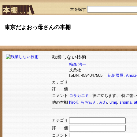
本を探す
東京だよおっ母さんの本棚
残業しない技術
梅森 浩一
扶桑社
ISBN: 4594047505
紀伊國屋
,
Amaz
カテゴリ
評 価
コメント
コサカエミ :
役に立ちます。 特に響
他の本棚
hiroK
,
らぢゅん
,
みわ
,
umq
,
shoma
,
a
カテゴリ
評 価
コメント