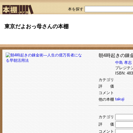
本を探す
東京だよおっ母さんの本棚
朝4時起きの錬
中島 孝志
プレジテ
ISBN: 4
カテゴリ
評 価
コメント
takuji
他の本棚
カテゴリ
評 価
コメント