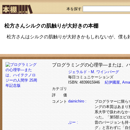
本を探す
松方さんシルクの肌触りが大好きの本棚
松方さんはシルクの肌触りが大好きかもしれないが、僕も
プログラミングの心理学―または、ハ
ジェラルド・M. ワインバーグ
毎日コミュニケーションズ
ISBN: 4839915946
紀伊國屋
,
Ama
カテゴリ
評 価
dainichiro :
コメント
プログラマーに限ら
ングの本質はあまり
系大学で扱われなか
った。「第5部エピロ
ぷー :
昔のバージョンも持
グ」と言わずに「自