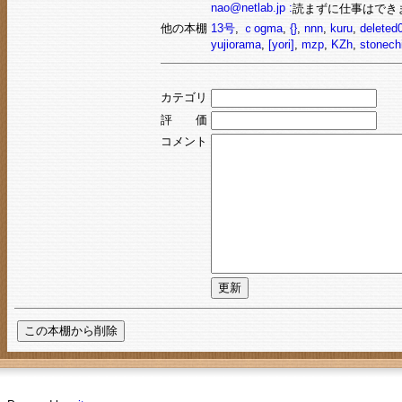
nao@netlab.jp :
読まずに仕事はでき
他の本棚
13号
,
ｃogma
,
{}
,
nnn
,
kuru
,
deleted
yujiorama
,
[yori]
,
mzp
,
KZh
,
stonechi
カテゴリ
評 価
コメント