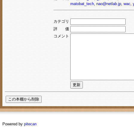
matobat_tech
,
nao@netlab.jp
,
wac
,
カテゴリ
評 価
コメント
Powered by
pitecan