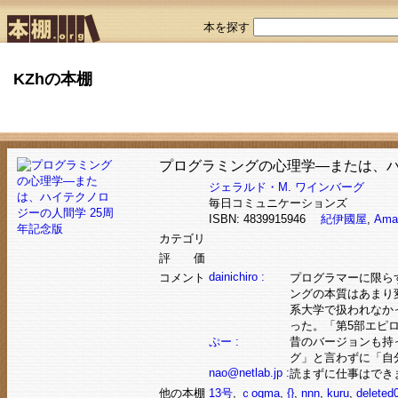
本を探す
KZhの本棚
プログラミングの心理学―または、ハ
ジェラルド・M. ワインバーグ
毎日コミュニケーションズ
ISBN: 4839915946
紀伊國屋
,
Ama
カテゴリ
評 価
dainichiro :
コメント
プログラマーに限ら
ングの本質はあまり
系大学で扱われなか
った。「第5部エピロ
ぷー :
昔のバージョンも持
グ」と言わずに「自
nao@netlab.jp :
読まずに仕事はでき
他の本棚
13号
,
ｃogma
,
{}
,
nnn
,
kuru
,
deleted