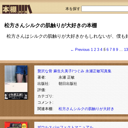
本を探す
松方さんシルクの肌触りが大好きの本棚
松方さんはシルクの肌触りが大好きかもしれないが、僕も
← Previous
1
2
3
4
5
6
7
8
9
…
1
贅沢な骨 麻生久美子/つぐみ 永瀬正敏写真集
著者:
永瀬 正敏
出版社:
朝日出版社
評価:
カテゴリ:
コメント:
関連本棚:
松方さんシルクの肌触りが大好き
ザウルスパーフェクトマニュアル