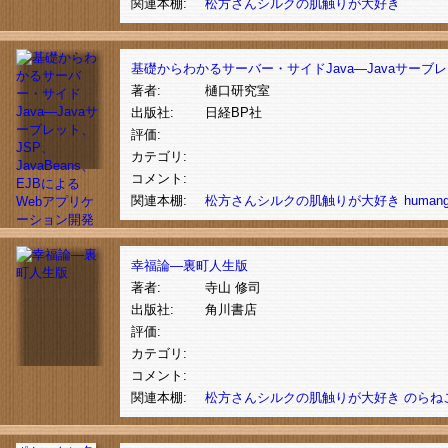
関連本棚:
松方さんシルクの肌触りが大好き
基礎からわかるサーバー・サイドJava―Javaサーブレッ
著者:
樋口研究室
出版社:
日経BP社
評価:
カテゴリ:
コメント:
関連本棚:
松方さんシルクの肌触りが大好き
human
幸福論―裏町人生版
著者:
寺山 修司
出版社:
角川書店
評価:
カテゴリ:
コメント:
関連本棚:
松方さんシルクの肌触りが大好き
のらね