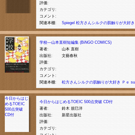
評価:
カテゴリ:
コメント:
関連本棚:
Spiegel
松方さんシルクの肌触りが大好き
学校―山本直樹短編集 (BiNGO COMICS)
著者:
山本 直樹
出版社:
文藝春秋
評価:
カテゴリ:
コメント:
関連本棚:
松方さんシルクの肌触りが大好き
Ｐｅ
su
今日からはじ
今日からはじめるTOEIC 500点突破 CD付
めるTOEIC
著者:
鈴木 規巳洋
500点突破
CD付
出版社:
新星出版社
評価:
カテゴリ:
コメント: