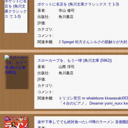
ポケットに名
ポケットに名言を (角川文庫クラシックス て 1-3)
言を (角川文
著者:
寺山 修司
庫クラシック
ス て 1-3)
出版社:
角川書店
評価:
カテゴリ:
コメント:
関連本棚:
J
Spiegel
松方さんシルクの肌触りが大好
スローカーブを、もう一球 (角川文庫 (5962))
著者:
山際 淳司
出版社:
角川書店
評価:
カテゴリ:
コメント:
関連本棚:
トリゴシ苦労
m
whalebone
kkawasaki05
「４台のピアノ」
Dreamer
yomi_nuxx
ke
途中下車してでも絶対食べたい!!噂のラーメン 首都