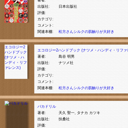
著者:
出版社:
日本出版社
評価:
カテゴリ:
コメント:
関連本棚:
松方さんシルクの肌触りが大好き
エコロジー2
エコロジー2ハンドブック (ナツメ・ハンディ・リファ
ハンドブック
著者:
島谷 明男
(ナツメ・ハ
ンディ・リフ
出版社:
ナツメ社
ァレンス)
評価:
カテゴリ:
コメント:
関連本棚:
松方さんシルクの肌触りが大好き
バカドリル
著者:
天久 聖一, タナカ カツキ
出版社:
扶桑社
評価: