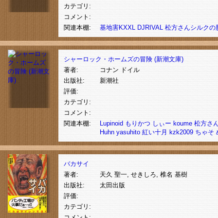
カテゴリ:
コメント:
関連本棚:
基地害KXXL
DJRIVAL
松方さんシルクの
シャーロック・ホームズの冒険 (新潮文庫)
著者:
コナン ドイル
出版社:
新潮社
評価:
カテゴリ:
コメント:
関連本棚:
Lupinoid
もりかつ
しぃー
koume
松方さ
Huhn
yasuhito
紅い十月
kzk2009
ちゃそ
バカサイ
著者:
天久 聖一, せきしろ, 椎名 基樹
出版社:
太田出版
評価:
カテゴリ:
コメント: