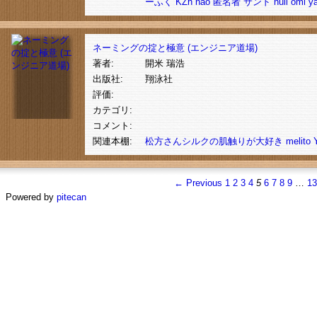
ーふく
KZh
nao
匿名者
サンド
null
omi
y
ネーミングの掟と極意 (エンジニア道場)
著者:
開米 瑞浩
出版社:
翔泳社
評価:
カテゴリ:
コメント:
関連本棚:
松方さんシルクの肌触りが大好き
melito
← Previous
1
2
3
4
5
6
7
8
9
…
1
Powered by
pitecan