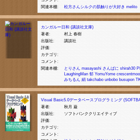
関連本棚:
松方さんシルクの肌触りが大好き
melito
カンガルー日和 (講談社文庫)
著者:
村上 春樹
出版社:
講談社
評価:
カテゴリ:
コメント:
関連本棚:
とりさん
masayashi
さんばに
shirah30
P
LaughingMan
郁
YomuYome
crescentmo
みちるん
絹
takchabo
unbobo
busupon
T
Visual Basic5.0データベースプログラミング (SOFTBA
著者:
秋月 巌
出版社:
ソフトバンククリエイティブ
評価:
カテゴリ:
コメント: