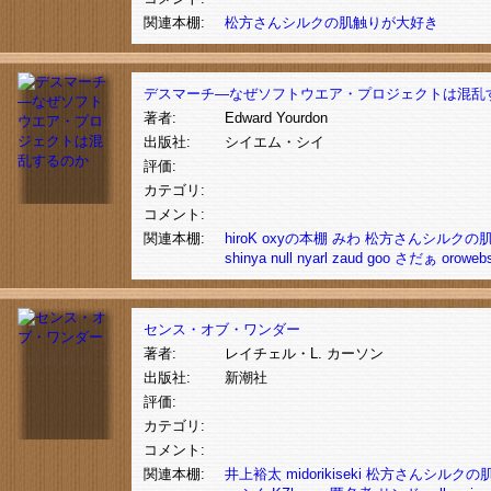
関連本棚:
松方さんシルクの肌触りが大好き
デスマーチ―なぜソフトウエア・プロジェクトは混乱
著者:
Edward Yourdon
出版社:
シイエム・シイ
評価:
カテゴリ:
コメント:
関連本棚:
hiroK
oxyの本棚
みわ
松方さんシルクの
shinya
null
nyarl
zaud
goo
さだぁ
oroweb
センス・オブ・ワンダー
著者:
レイチェル・L. カーソン
出版社:
新潮社
評価:
カテゴリ:
コメント:
関連本棚:
井上裕太
midorikiseki
松方さんシルクの