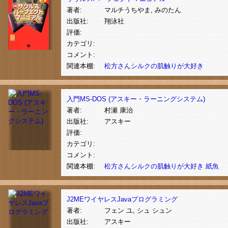
著者:
マルチうちやま, みのたん
出版社:
翔泳社
評価:
カテゴリ:
コメント:
関連本棚:
松方さんシルクの肌触りが大好き
入門MS‐DOS (アスキー・ラーニングシステム)
著者:
村瀬 康治
出版社:
アスキー
評価:
カテゴリ:
コメント:
関連本棚:
松方さんシルクの肌触りが大好き
紙魚
J2MEワイヤレスJavaプログラミング
著者:
フェン ユ, シュ シュン
出版社:
アスキー