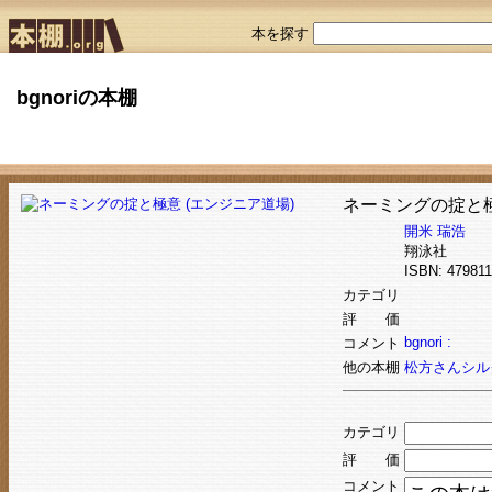
本を探す
bgnoriの本棚
ネーミングの掟と極
開米 瑞浩
翔泳社
ISBN: 4798
カテゴリ
評 価
bgnori :
コメント
他の本棚
松方さんシル
カテゴリ
評 価
コメント