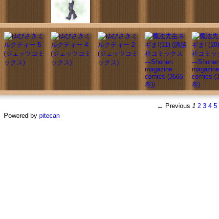
← Previous
1
2
3
4
5
Powered by
pitecan