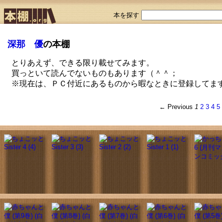
本を探す
深那 優
の本棚
とりあえず、できる限り載せてみます。
買っといて読んでないものもあります（＾＾；
※現在は、ＰＣ付近にあるものから暇なときに登録してま
← Previous
1
2
3
4
5