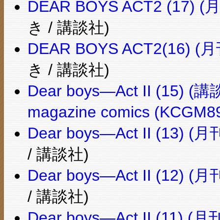
DEAR BOYS ACT2 (1
き / 講談社)
DEAR BOYS ACT2(16
き / 講談社)
Dear boys―Act II (15
magazine comics (KCGM89
Dear boys―Act II (1
/ 講談社)
Dear boys―Act II (1
/ 講談社)
Dear boys―Act II (1