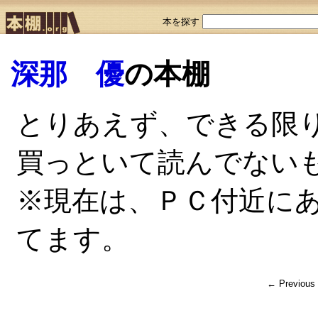
本を探す
深那 優
の本棚
とりあえず、できる限
買っといて読んでない
※現在は、ＰＣ付近に
てます。
← Previous