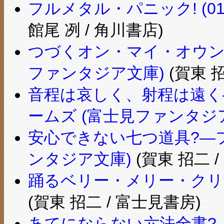
フルメタル・パニック! (0
館尾 冽 / 角川書店)
つづくオン・マイ・オウン
ファンタジア文庫)
(賀東 招
音程は哀しく、射程は遠く
ームズ (富士見ファンタジ
安心できない七つ道具?―フ
ンタジア文庫)
(賀東 招二 
踊るベリー・メリー・クリ
(賀東 招二 / 富士見書房)
あてにならない六法全書?―