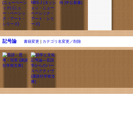
記号論
書籍変更
|
カテゴリ名変更／削除