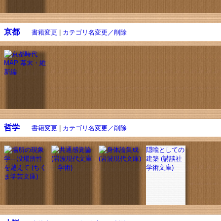
京都
書籍変更
|
カテゴリ名変更／削除
哲学
書籍変更
|
カテゴリ名変更／削除
隠喩としての
建築 (講談社
学術文庫)