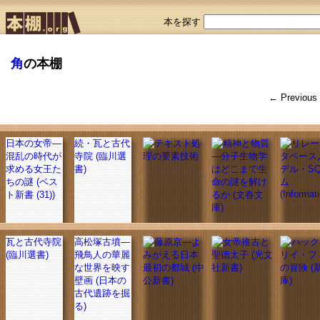
本を探す
角
の本棚
← Previous
日本の女帝―
続・瓦と古代
混乱の時代が
寺院 (臨川選
求める女王た
書)
ちの謎 (ベス
ト新書 (31))
瓦と古代寺院
高松塚古墳―
(臨川選書)
飛鳥人の華麗
な世界を映す
壁画 (日本の
古代遺跡を掘
る)