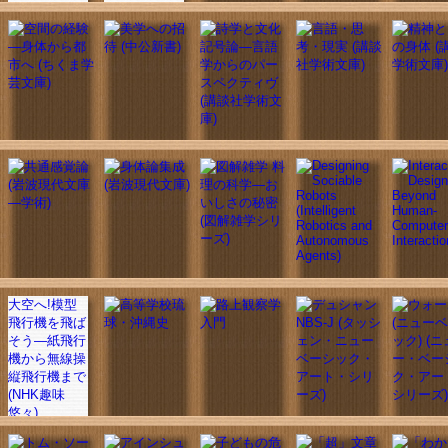
大空へ!模型
飛行機を飛ば
そう―紙飛行
機から無線操
縦飛行機まで
(NHK趣味
悠々)