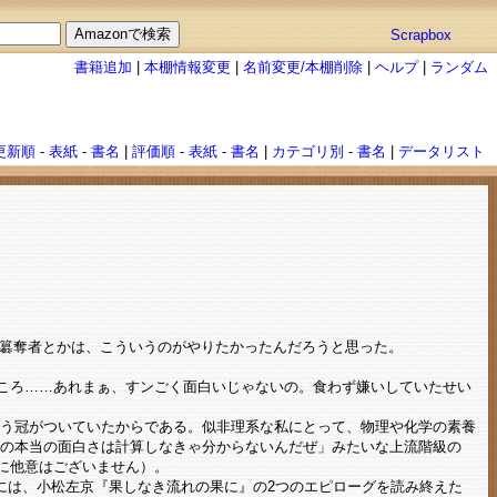
Scrapbox
書籍追加
|
本棚情報変更
|
名前変更/本棚削除
|
ヘルプ
|
ランダム
更新順
-
表紙
-
書名
|
評価順
-
表紙
-
書名
|
カテゴリ別
-
書名
|
データリスト
陽の簒奪者とかは、こういうのがやりたかったんだろうと思った。
ころ……あれまぁ、すンごく面白いじゃないの。食わず嫌いしていたせい
いう冠がついていたからである。似非理系な私にとって、物理や化学の素養
三の本当の面白さは計算しなきゃ分からないんだぜ」みたいな上流階級の
に他意はございません）。
には、小松左京『果しなき流れの果に』の2つのエピローグを読み終えた