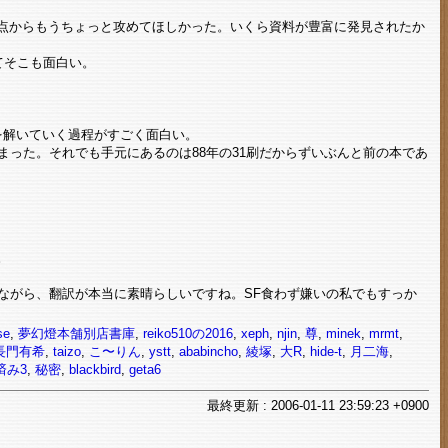
点からもうちょっと攻めてほしかった。いくら資料が豊富に発見されたか
てそこも面白い。
を解いていく過程がすごく面白い。
った。それでも手元にあるのは88年の31刷だからずいぶんと前の本であ
。
。
ながら、翻訳が本当に素晴らしいですね。SF食わず嫌いの私でもすっか
se
,
夢幻燈本舗別店書庫
,
reiko510の2016
,
xeph
,
njin
,
尊
,
minek
,
mrmt
,
長門有希
,
taizo
,
こ〜りん
,
ystt
,
ababincho
,
綾塚
,
大R
,
hide-t
,
月二海
,
済み3
,
秘密
,
blackbird
,
geta6
最終
更新
: 2006-01-11 23:59:23 +0900