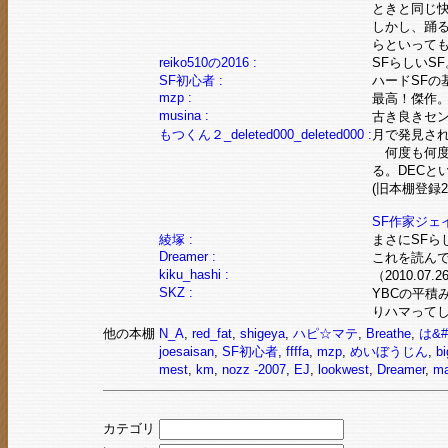
ときと同じ
しかし、踊
らといって
reiko510の2016 :
SFらしいS
SF初心者 :
ハードSFの
mzp :
最高！傑作
musina :
古き良きセ
もつくん２_deleted000_deleted000 :
月で発見さ
何度も何度も
る。DECと
(旧本棚登録2004
SF作家ジェ
綾塚 :
まさにSFら
Dreamer :
これを読ん
kiku_hashi :
（2010.07.2
SKZ :
YBCの平積
りハマって
他の本棚
N_A
,
red_fat
,
shigeya
,
ハピ☆マテ
,
Breathe
,
は&#
joesaisan
,
SF初心者
,
ffffa
,
mzp
,
めいぼうじん
,
b
mest
,
km
,
nozz -2007
,
EJ
,
lookwest
,
Dreamer
,
ma
カテゴリ