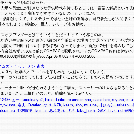
快感がからだを駆け巡った。
る人形や黄金虫が好きだった子供時代を持つ私としては、言語の解読という視
も、えらくうまく翻訳できすぎじゃないの、という気が。
F。活劇はなくて、ミステリーではない意味の謎解き。研究者たちが人間ぽく
基本でしょう。続編の「巨人」シリーズもお勧め。
。
ンスオブワンダーとはこういうことだっ！っていう感じの本。
れた赤い宇宙服を来た遺体。彼は4万年前にその場所で力尽きていた。その謎
読んで1冊目はついにぼろぼろになってしまい、新たに2冊目を購入してしま
いう会社もずいぶんと前にCOMPACに吸収され、そのCOMPACももはやない
1003)(前回の更新)Wed Apr 05 07:02:44 +0900 2006
イムズ・P・ホーガン 逝去
しいSF。理系の人で、これを楽しめない人はいないでしょう。
でホーガンにはまってしまった人は多いことだろう。もちろん私もそのひとり
6）
みコーナーに吸い寄せられるようにして購入。ストーリーの壮大さも然ること
しまいました。三部作とのこと、続編も読んでみたい。
12436;ぁー
,
kodokusyo2
,
hiros
,
Leiko
,
reservoir
,
nao
,
dainichiro
,
s-yano
,
m-u
igyokuma
,
春夫
,
Overleo
,
つけ
,
KZh
,
kasm
,
sho
,
musina
,
【ひろ】
,
takeshi
,
tsumaru
,
野村航史
,
keimai
,
あれあれ
,
ザ区
,
kiku_hashi
,
SKZ
,
hryk
,
nob裁断