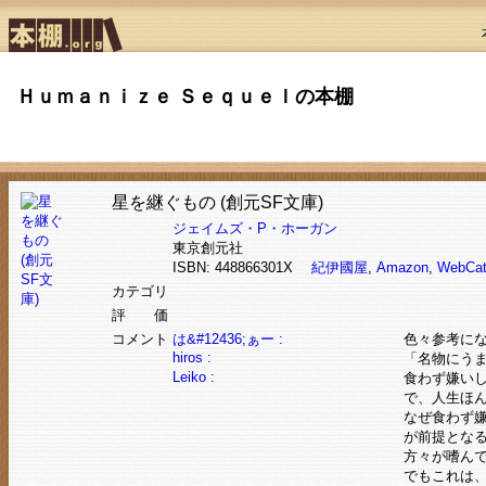
Ｈｕｍａｎｉｚｅ Ｓｅｑｕｅｌの本棚
星を継ぐもの (創元SF文庫)
ジェイムズ・P・ホーガン
東京創元社
ISBN: 448866301X
紀伊國屋
,
Amazon
,
WebCa
カテゴリ
評 価
コメント
は&#12436;ぁー :
色々参考にな
hiros :
「名物にうま
Leiko :
食わず嫌い
で、人生ほ
なぜ食わず
が前提とな
方々が嗜ん
でもこれは、