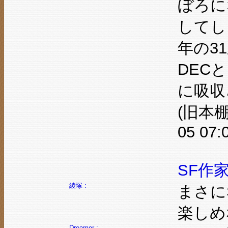
ぼろに
してし
年の3
DEC
に吸収
(旧本棚
05 07:
SF作
綾塚 :
まさに
楽しめ
Dreamer :