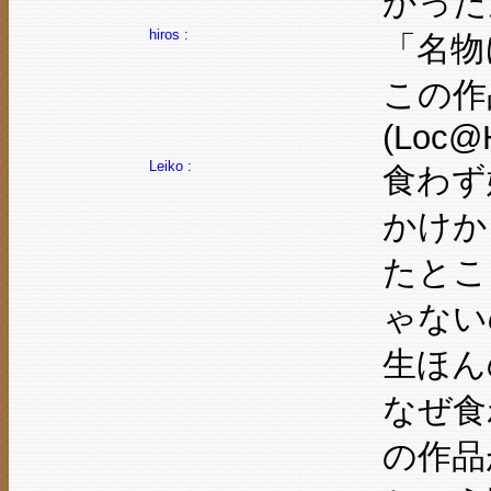
かった
hiros :
「名物
この作
(Loc@
Leiko :
食わず
かけか
たとこ
ゃない
生ほん
なぜ食
の作品