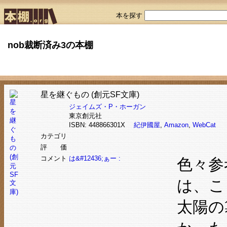
本を探す
nob裁断済み3の本棚
星を継ぐもの (創元SF文庫)
ジェイムズ・P・ホーガン
東京創元社
ISBN: 448866301X
紀伊國屋
,
Amazon
,
WebCat
カテゴリ
評 価
コメント
は&#12436;ぁー :
色々参
は、こ
太陽の