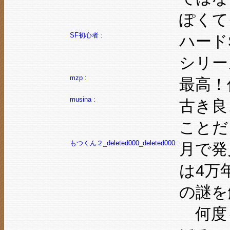
ぽくて
SF初心者 :
ハード
シリー
mzp :
最高！
musina :
古き良
ことだ
もつくん２_deleted000_deleted000 :
月で発
は4万
の謎を
何度も