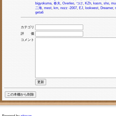
bigyokuma
,
春夫
,
Overleo
,
つけ
,
KZh
,
kasm
,
sho
,
mu
二海
,
mest
,
km
,
nozz -2007
,
EJ
,
lookwest
,
Dreamer
,
geta6
カテゴリ
評 価
コメント
Powered by
pitecan