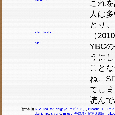
これを
人は多
とり。
kiku_hashi :
（2010
SKZ :
YBC
うにし
ことな
ね。S
てしま
読んで
他の本棚
N_A
,
red_fat
,
shigeya
,
ハピ☆マテ
,
Breathe
,
Ｈｕｍａ
dainichiro
,
s-yano
,
m-use
,
夢幻燈本舗別店書庫
,
reik