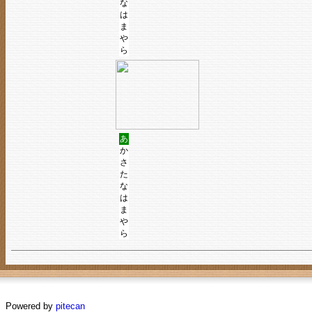
な
は
ま
や
ら
あ
か
さ
た
な
は
ま
や
ら
Powered by
pitecan