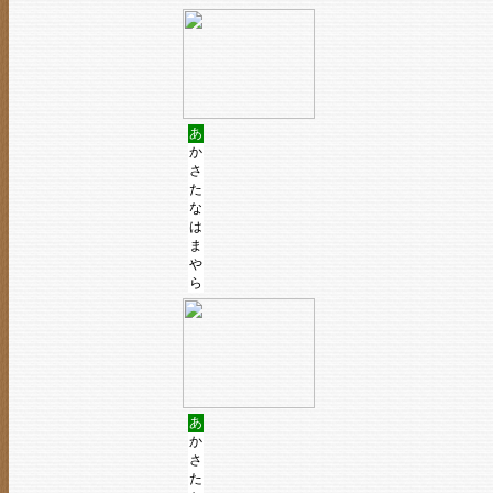
あ
か
さ
た
な
は
ま
や
ら
あ
か
さ
た