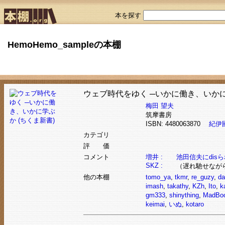
本を探す
HemoHemo_sampleの本棚
ウェブ時代をゆく ─いかに働き、いかに
梅田 望夫
筑摩書房
ISBN: 4480063870
紀伊
カテゴリ
評 価
コメント
増井 :
池田信夫にdis
SKZ :
（遅れ馳せなが
他の本棚
tomo_ya
,
tkmr
,
re_guzy
,
da
imash
,
takathy
,
KZh
,
Ito
,
k
gm333
,
shinything
,
MadBo
keimai
,
いぬ
,
kotaro