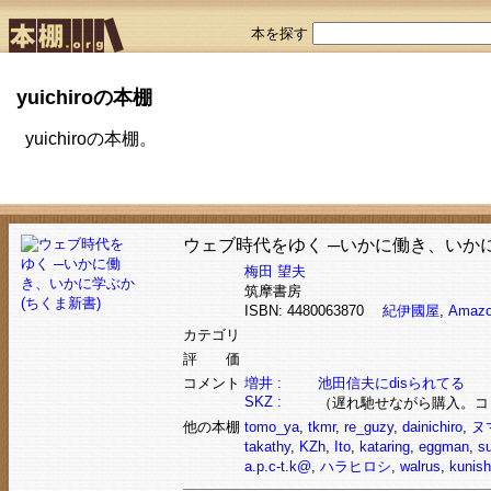
本を探す
yuichiroの本棚
yuichiroの本棚。
ウェブ時代をゆく ─いかに働き、いかに
梅田 望夫
筑摩書房
ISBN: 4480063870
紀伊國屋
,
Amaz
カテゴリ
評 価
コメント
増井 :
池田信夫にdisられてる
SKZ :
（遅れ馳せながら購入。コ
他の本棚
tomo_ya
,
tkmr
,
re_guzy
,
dainichiro
,
ヌ
takathy
,
KZh
,
Ito
,
kataring
,
eggman
,
su
a.p.c-t.k@
,
ハラヒロシ
,
walrus
,
kunish