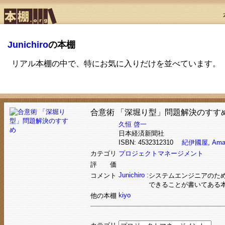
Junichiro
の本棚
リアル本棚の中で、特にお気に入りだけを並べています。
合意術 「深堀り型」問題解決のすす
久恒 啓一
日本経済新聞社
ISBN: 4532312310
紀伊國屋
,
Ama
カテゴリ
プロジェクトマネージメント
評 価
Junichiro :
コメント
システムエンジニアのた
できることが書いてある
kiyo
他の本棚