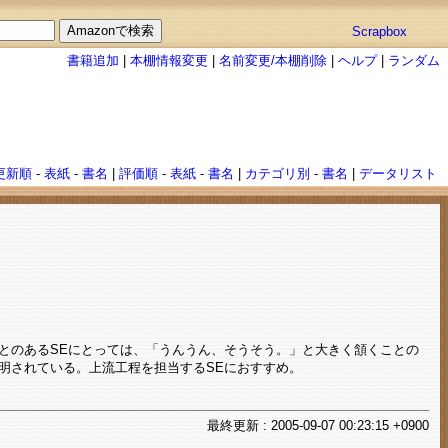
Scrapbox
書籍追加
|
本棚情報変更
|
名前変更/本棚削除
|
ヘルプ
|
ランダム
更新順
-
表紙
-
書名
|
評価順
-
表紙
-
書名
|
カテゴリ別
-
書名
|
データリスト
とのあるSEにとっては、「うんうん、そうそう。」と大きく頷くことの
明されている。上流工程を担当するSEにおすすめ。
最終
更新
: 2005-09-07 00:23:15 +0900