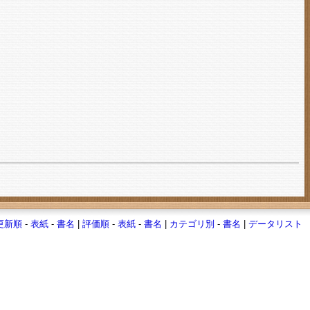
更新順
-
表紙
-
書名
|
評価順
-
表紙
-
書名
|
カテゴリ別
-
書名
|
データリスト