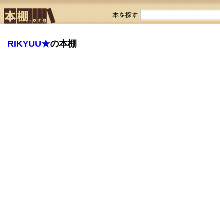
本を探す
RIKYUU★
の本棚