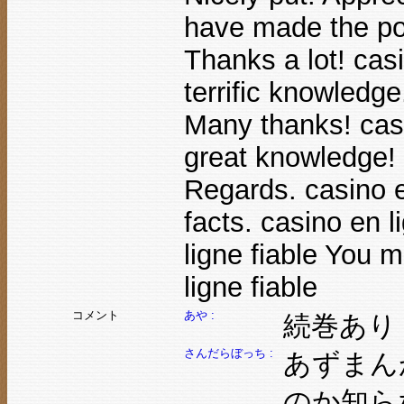
have made the poi
Thanks a lot! cas
terrific knowledge
Many thanks! casi
great knowledge! 
Regards. casino e
facts. casino en l
ligne fiable You 
ligne fiable
コメント
あや :
続巻あり
さんだらぼっち :
あずまん
のか知ら