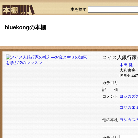
本を探す
bluekongの本棚
スイス人銀行家
本田 健
大和書房
ISBN: 4
カテゴリ
評 価
コメント
ヨシカズの
コサカエミ
他の本棚
ヨシカズ
カテゴリ