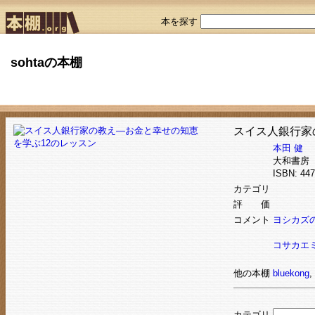
本を探す
sohtaの本棚
スイス人銀行家
本田 健
大和書房
ISBN: 4
カテゴリ
評 価
コメント
ヨシカズの
コサカエミ
他の本棚
bluekong
,
カテゴリ