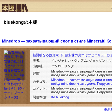
bluekongの本棚
Minedrop — захватывающий слот в стиле Minecraft! К
新賢明なる投資家 下~割安株の見つけ方とバリュー投
著者:
ベンジャミン・グレアム, ジェイソン・
出版社:
パンローリング
Minedrop — захватывающий слот в стил
評価:
побед mine drop играть демо. Погрузит
Minedrop — захватывающий слот в стиле
カテゴリ:
побед mine drop играть демо. Погрузит
Minedrop — захватывающий слот в стил
コメント:
побед mine drop играть демо. Погрузит
関連本棚:
Ito
bluekong
更新