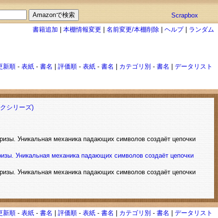
Scrapbox
書籍追加
|
本棚情報変更
|
名前変更/本棚削除
|
ヘルプ
|
ランダム
更新順
-
表紙
-
書名
|
評価順
-
表紙
-
書名
|
カテゴリ別
-
書名
|
データリスト
クシリーズ)
 призы. Уникальная механика падающих символов создаёт цепочки
ризы. Уникальная механика падающих символов создаёт цепочки
 призы. Уникальная механика падающих символов создаёт цепочки
更新順
-
表紙
-
書名
|
評価順
-
表紙
-
書名
|
カテゴリ別
-
書名
|
データリスト