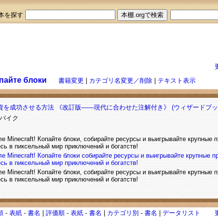
本を探す
опайте блоки
書籍変更
|
カテゴリ名変更／削除
|
テキスト表示
資を成功させる方法 《改訂版――現代に合わせた注解付き》 (ウィザードブッ
ツバイク
е Minecraft! Копайте блоки, собирайте ресурсы и выигрывайте крупные
есь в пиксельный мир приключений и богатств!
 Minecraft! Копайте блоки
собирайте ресурсы и выигрывайте крупные п
есь в пиксельный мир приключений и богатств!
е Minecraft! Копайте блоки, собирайте ресурсы и выигрывайте крупные
есь в пиксельный мир приключений и богатств!
順
-
表紙
-
書名
|
評価順
-
表紙
-
書名
|
カテゴリ別
-
書名
|
データリスト