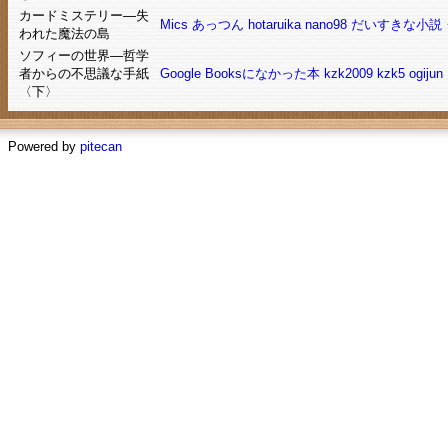
カードミステリー―失
Mics
あっつん
hotaruika
nano98
だいすきな小説
われた魔法の島
ソフィーの世界―哲学
者からの不思議な手紙
Google Booksになかった本
kzk2009
kzk5
ogijun
〈下〉
Powered by
pitecan