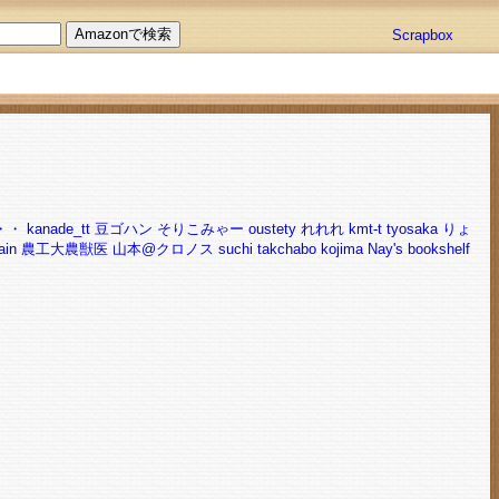
Scrapbox
・・
kanade_tt
豆ゴハン
そりこみゃー
oustety
れれれ
kmt-t
tyosaka
りょ
ain
農工大農獣医
山本@クロノス
suchi
takchabo
kojima
Nay's bookshelf