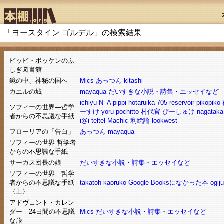
「ヨースタイン ゴルデル」の検索結果
ビッビ・ボッケンのふ
しぎ図書館
鏡の中、神秘の国へ
Mics
あっつん
kitashi
カエルの城
mayaqua
だいすきな小説・詩集・エッセイなど
ichiyu
N_A
pippi
hotaruika
705
reservoir
pikopiko
ソフィーの世界―哲学
ーすけ
yoru
pochitto
村代官
ぴーしゅけ
nagataka
者からの不思議な手紙
i@i
teltel
Machic
利絵論
lookwest
フローリアの「告白」
あっつん
mayaqua
ソフィーの世界 哲学者
からの不思議な手紙
サーカス団長の娘
だいすきな小説・詩集・エッセイなど
ソフィーの世界―哲学
者からの不思議な手紙
takatoh
kaoruko
Google Booksになかった本
ogij
〈上〉
アドヴェント・カレン
ダー―24日間の不思議
Mics
だいすきな小説・詩集・エッセイなど
な旅