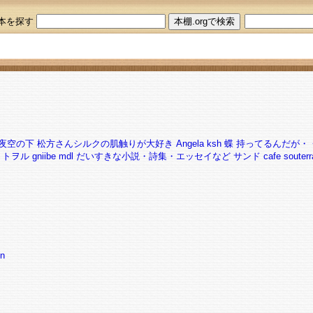
本を探す
夜空の下
松方さんシルクの肌触りが大好き
Angela
ksh
蝶
持ってるんだが・
トヲル
gniibe
mdl
だいすきな小説・詩集・エッセイなど
サンド
cafe souterr
un