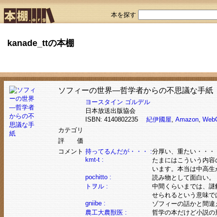
本を探す
kanade_ttの本棚
ソフィーの世界―哲学者からの不思議な手紙
ヨースタイン ゴルデル
日本放送出版協会
ISBN: 4140802235
紀伊國屋
,
Amazon
,
Web
カテゴリ
評 価
コメント
持ってるんだが・・・ :
分厚い、重たい・・・
kmt-t :
たまにはこういう内容
います。本当は中高生
pochitto :
読み物として面白い。
トヲル :
中間くらいまでは、謎
せられるという意味で
gniibe :
ゾフィーの話かと間違
農工大農獣医 :
哲学の本だけど小説の形