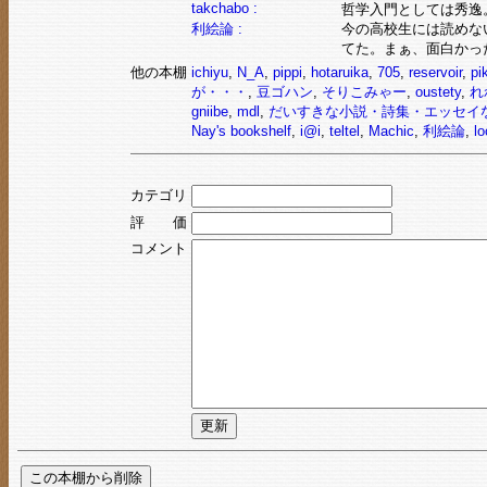
takchabo :
哲学入門としては秀逸
利絵論 :
今の高校生には読めな
てた。まぁ、面白かっ
他の本棚
ichiyu
,
N_A
,
pippi
,
hotaruika
,
705
,
reservoir
,
pi
が・・・
,
豆ゴハン
,
そりこみゃー
,
oustety
,
れ
gniibe
,
mdl
,
だいすきな小説・詩集・エッセイ
Nay's bookshelf
,
i@i
,
teltel
,
Machic
,
利絵論
,
l
カテゴリ
評 価
コメント