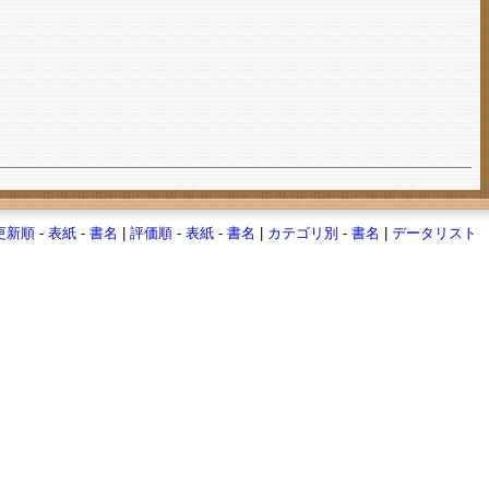
更新順
-
表紙
-
書名
|
評価順
-
表紙
-
書名
|
カテゴリ別
-
書名
|
データリスト