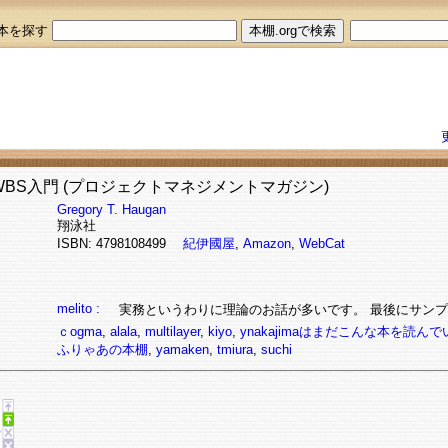
本を探す
BS入門 (プロジェクトマネジメントマガジン)
Gregory T. Haugan
翔泳社
ISBN: 4798108499
紀伊國屋
,
Amazon
,
WebCat
melito :
実務というわりに理論のお話が多いです。 最後にサン
ｃogma
,
alala
,
multilayer
,
kiyo
,
ynakajimaはまだこんな本を読ん
ふりゃあの本棚
,
yamaken
,
tmiura
,
suchi