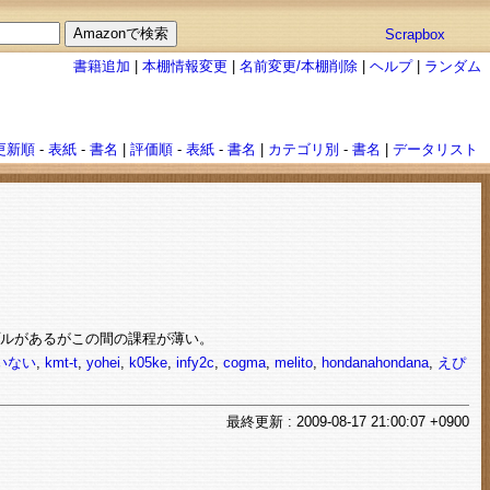
Scrapbox
書籍追加
|
本棚情報変更
|
名前変更/本棚削除
|
ヘルプ
|
ランダム
更新順
-
表紙
-
書名
|
評価順
-
表紙
-
書名
|
カテゴリ別
-
書名
|
データリスト
プルがあるがこの間の課程が薄い。
でいない
,
kmt-t
,
yohei
,
k05ke
,
infy2c
,
cogma
,
melito
,
hondanahondana
,
えぴ
最終
更新
: 2009-08-17 21:00:07 +0900