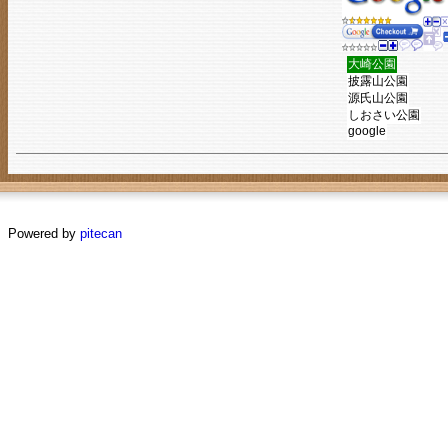
大崎公園
披露山公園
源氏山公園
しおさい公園
google
Powered by
pitecan