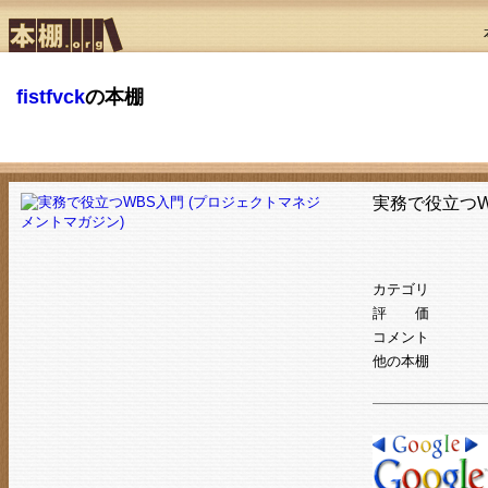
fistfvck
の本棚
実務で役立つW
カテゴリ
評 価
コメント
他の本棚