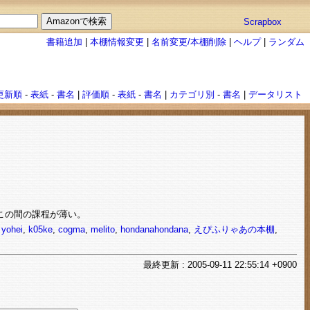
Scrapbox
書籍追加
|
本棚情報変更
|
名前変更/本棚削除
|
ヘルプ
|
ランダム
更新順
-
表紙
-
書名
|
評価順
-
表紙
-
書名
|
カテゴリ別
-
書名
|
データリスト
この間の課程が薄い。
,
yohei
,
k05ke
,
cogma
,
melito
,
hondanahondana
,
えぴふりゃあの本棚
,
最終
更新
: 2005-09-11 22:55:14 +0900