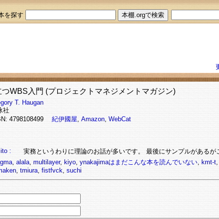
本を探す
つWBS入門 (プロジェクトマネジメントマガジン)
gory T. Haugan
泳社
BN: 4798108499
紀伊國屋
,
Amazon
,
WebCat
ito :
実務というわりに理論のお話が多いです。 最後にサンプルがあるが
gma
,
alala
,
multilayer
,
kiyo
,
ynakajimaはまだこんな本を読んでいない
,
kmt-t
maken
,
tmiura
,
fistfvck
,
suchi