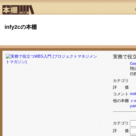
infy2cの本棚
実務で役立
Gre
翔
IS
カテゴリ
評 価
mel
コメント
他の本棚
ｃo
ya
カテゴリ
評 価