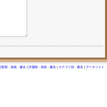
更新順
-
表紙
-
書名
|
評価順
-
表紙
-
書名
|
カテゴリ別
-
書名
|
データリスト