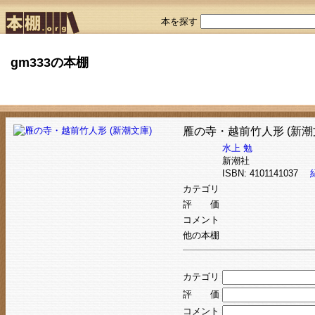
本を探す
gm333の本棚
雁の寺・越前竹人形 (新潮
水上 勉
新潮社
ISBN: 4101141037
カテゴリ
評 価
コメント
他の本棚
カテゴリ
評 価
コメント