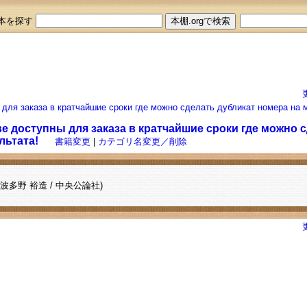
本を探す
 для заказа в кратчайшие сроки где можно сделать дубликат номера на
е доступны для заказа в кратчайшие сроки где можно 
льтата!
書籍変更
|
カテゴリ名変更／削除
(波多野 裕造 / 中央公論社)