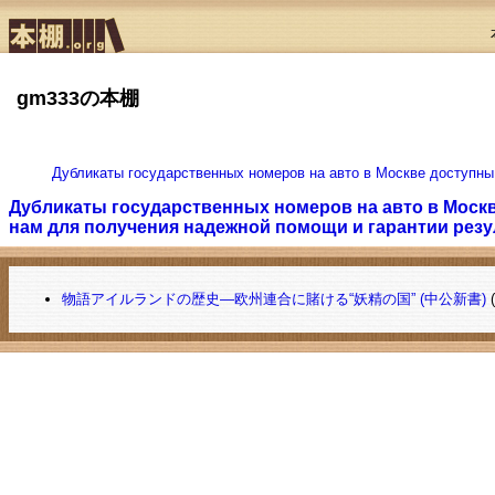
gm333の本棚
Дубликаты государственных номеров на авто в Москве доступны
Дубликаты государственных номеров на авто в Москв
нам для получения надежной помощи и гарантии резу
物語アイルランドの歴史―欧州連合に賭ける“妖精の国” (中公新書)