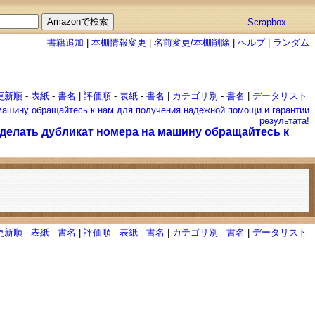
Scrapbox
書籍追加
|
本棚情報変更
|
名前変更/本棚削除
|
ヘルプ
|
ランダム
更新順
-
表紙
-
書名
|
評価順
-
表紙
-
書名
|
カテゴリ別
-
書名
|
データリスト
 машину обращайтесь к нам для получения надежной помощи и гарантии
результата!
сделать дубликат номера на машину обращайтесь к
更新順
-
表紙
-
書名
|
評価順
-
表紙
-
書名
|
カテゴリ別
-
書名
|
データリスト