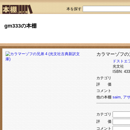
本を探す
gm333の本棚
カラマーゾフの兄
ドストエ
光文社
ISBN: 4
カテゴリ
評 価
コメント
他の本棚
saim
,
ア
カテゴリ
評 価
コメント