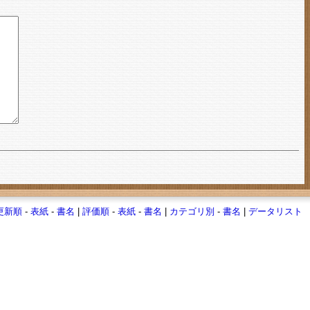
更新順
-
表紙
-
書名
|
評価順
-
表紙
-
書名
|
カテゴリ別
-
書名
|
データリスト