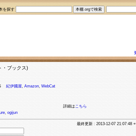
本を探す
ト・ブックス)
536
紀伊國屋
,
Amazon
,
WebCat
詳細は
こちら
ure
,
ogijun
最終
更新
: 2013-12-07 21:07:48 