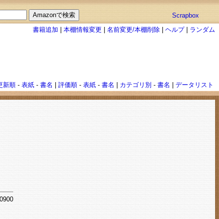
Scrapbox
書籍追加
|
本棚情報変更
|
名前変更/本棚削除
|
ヘルプ
|
ランダム
更新順
-
表紙
-
書名
|
評価順
-
表紙
-
書名
|
カテゴリ別
-
書名
|
データリスト
+0900