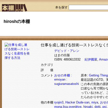
本を探す
hiroshの本棚
仕事を成し遂げる技術―ストレスなく
デビッド・アレン
はまの出版
ISBN: 4893613332
紀伊國屋
,
Amaz
カテゴリ
評 価
コメント
おせの本棚 :
原本:
Getting Thing
emoyan :
最近話題のGTD。
sugiuramasatoshi :
この本の失敗の原
口述なら耳で聞か
っているけれど、
たらわかりやすい
他の本棚
ryojin3
,
Hacker Dude-san
,
miya
,
おせ
mona.lisa.overdrive
,
hiroaki
,
dottj
,
psi