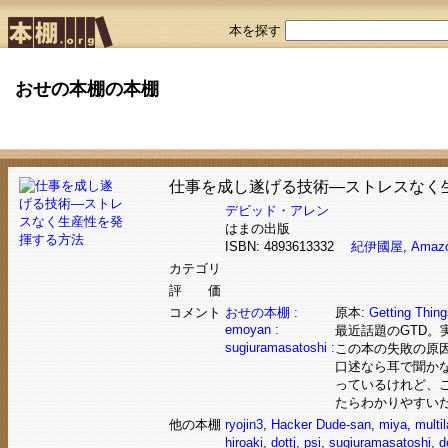
本を探す
おせの本棚の本棚
仕事を成し遂げる技術―ストレスなく
デビッド・アレン
はまの出版
ISBN: 4893613332
紀伊國屋
,
Amaz
カテゴリ
評 価
コメント
おせの本棚 :
原本:
Getting Thing
emoyan :
最近話題のGTD。
sugiuramasatoshi :
この本の失敗の原
口述なら耳で聞か
っているけれど、
たらわかりやすい
他の本棚
ryojin3
,
Hacker Dude-san
,
miya
,
multil
hiroaki
,
dottj
,
psi
,
sugiuramasatoshi
,
d