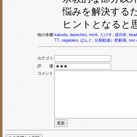
悩みを解決する
ヒントとなると
他の本棚
kakuda
,
dainichiro
,
mmk
,
たけす
,
成功本
,
blue
TT
,
nagataka
,
ばんぐ
,
分裂勘違い君劇場
,
noz-
カテゴリ
評 価
コメント