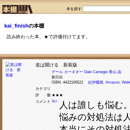
本を探す
kai_finish
の本棚
読み終わった本。★で評価付けてます。
道は開ける 新装版
デール カーネギー
Dale Carnegie
香山 晶
創元社
ISBN: 4422100521
紀伊國屋
,
Amazon
,
Web
カテゴリ
評 価
★★★
3cr :
コメント
人は誰しも悩む
悩みの対処法は
本当にその対処