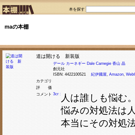
本を探す
maの本棚
道は開ける 新装版
デール カーネギー
Dale Carnegie
香山 晶
創元社
ISBN: 4422100521
紀伊國屋
,
Amazon
,
Web
カテゴリ
評 価
3cr :
コメント
人は誰しも悩む
悩みの対処法は
本当にその対処