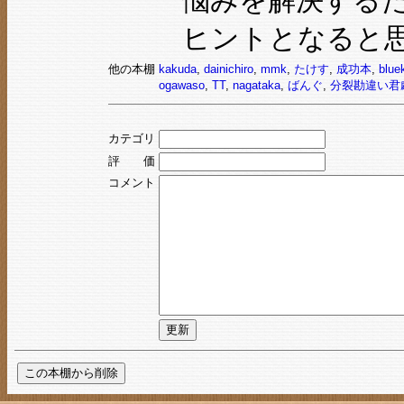
悩みを解決する
ヒントとなると
他の本棚
kakuda
,
dainichiro
,
mmk
,
たけす
,
成功本
,
blue
ogawaso
,
TT
,
nagataka
,
ばんぐ
,
分裂勘違い君
カテゴリ
評 価
コメント