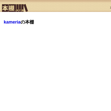
kameria
の本棚