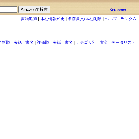
Scrapbox
書籍追加
|
本棚情報変更
|
名前変更/本棚削除
|
ヘルプ
|
ランダム
更新順
-
表紙
-
書名
|
評価順
-
表紙
-
書名
|
カテゴリ別
-
書名
|
データリスト