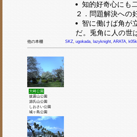
知的好奇心にも二
２．問題解決への
智に働けば角が
だ。兎角に人の世
他の本棚
SKZ
,
ugokada
,
lazyknight
,
ARATA
,
k05k
大崎公園
披露山公園
源氏山公園
しおさい公園
城ヶ島公園