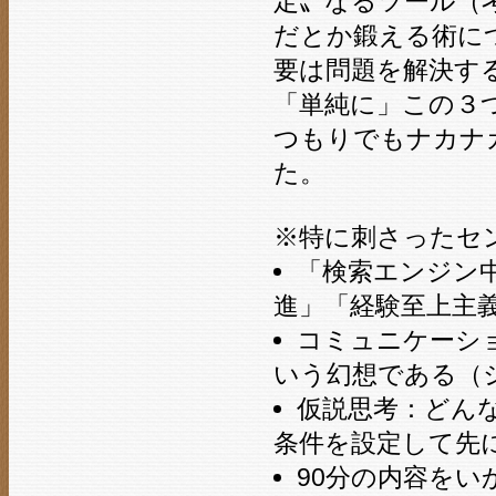
定〟なるツール（
だとか鍛える術に
要は問題を解決す
「単純に」この３
つもりでもナカナ
た。
※特に刺さったセ
「検索エンジン
進」「経験至上主
コミュニケーシ
いう幻想である（
仮説思考：どん
条件を設定して先
90分の内容をい