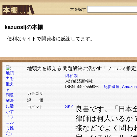
本を探す
kazuosijの本棚
便利なサイトで開発者に感謝してます。
地頭力を鍛える 問題解決に活かす「フェルミ推定
細谷 功
東洋経済新報社
ISBN: 4492555986
紀伊國屋
,
Amazon
カテゴリ
評 価
SKZ :
コメント
良書です。「日本
律師は何人いるか
接などでよく問わ