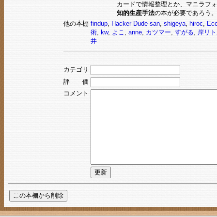
カードで情報整理とか、マニラフ
知的生産手法
の本が必要であろう
他の本棚
findup
,
Hacker Dude-san
,
shigeya
,
hiroc
,
Ec
術
,
kw
,
よこ
,
anne
,
カツマー
,
すがる
,
岸リト
井
カテゴリ
評 価
コメント