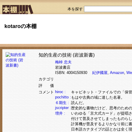
本を探す
kotaroの本棚
知的生産の技術 (岩波新書)
梅棹 忠夫
岩波書店
ISBN: 4004150930
紀伊國屋
,
Amazon
,
We
カテゴリ
評 価
hiroc :
コメント
キャビネット・ファイルでの「保
pochitto :
もはや古典の域に達した名著。
６期生 :
読んだ。
jscripter :
歴史的な書物だけど、思考のため
増井 :
いわゆる「京大式カード」が提唱さ
付けて普及させてしまったものらし
計算機が普及するよりかなり前に書
日本語カナタイプの話とかは全く