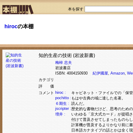
本を探す
hiroc
の本棚
知的生産の技術 (岩波新書)
梅棹 忠夫
岩波書店
ISBN: 4004150930
紀伊國屋
,
Amazon
,
We
カテゴリ
評 価
hiroc :
コメント
キャビネット・ファイルでの「保管
pochitto :
もはや古典の域に達した名著。
６期生 :
読んだ。
jscripter :
歴史的な書物だけど、思考のための
増井 :
いわゆる「京大式カード」が提唱さ
付けて普及させてしまったものらし
計算機が普及するよりかなり前に書
日本語カナタイプの話とかは全く現