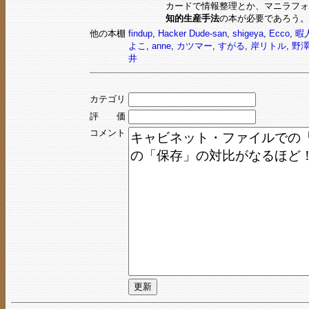
カードで情報整理とか、マニラフォ
知的生産手法
の本が必要であろう。
他の本棚
findup
,
Hacker Dude-san
,
shigeya
,
Ecco
,
暇
よこ
,
anne
,
カツマー
,
すがる
,
岸リトル
,
野
井
カテゴリ
評 価
コメント