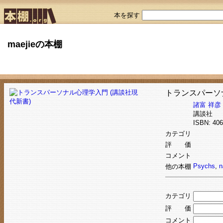
本を探す
maejieの本棚
トランスパーソ
諸富 祥彦
講談社
ISBN: 4
カテゴリ
評 価
コメント
Psychs
,
n
他の本棚
カテゴリ
評 価
コメント