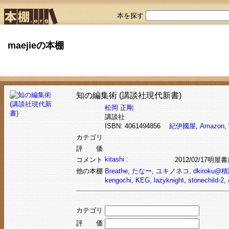
本を探す
maejieの本棚
知の編集術 (講談社現代新書)
松岡 正剛
講談社
ISBN: 4061494856
紀伊國屋
,
Amazon
,
カテゴリ
評 価
kitashi :
コメント
2012/02/17
他の本棚
Breathe
,
たなー
,
ユキノネコ
,
dkiroku@
kengochi
,
KEG
,
lazyknight
,
stonechild-2
,
カテゴリ
評 価