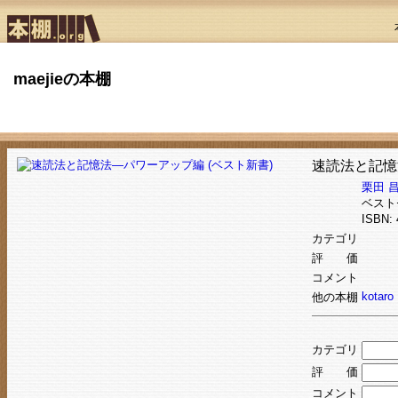
maejieの本棚
速読法と記憶
栗田 
ベスト
ISBN:
カテゴリ
評 価
コメント
kotaro
他の本棚
カテゴリ
評 価
コメント