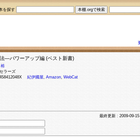
本を探す
法―パワーアップ編 (ベスト新書)
昌裕
セラーズ
 458412048X
紀伊國屋
,
Amazon
,
WebCat
最終
更新
: 2009-09-15