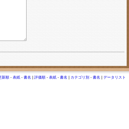
更新順
-
表紙
-
書名
|
評価順
-
表紙
-
書名
|
カテゴリ別
-
書名
|
データリスト