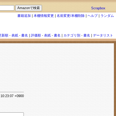
Scrapbox
書籍追加
|
本棚情報変更
|
名前変更/本棚削除
|
ヘルプ
|
ランダム
更新順
-
表紙
-
書名
|
評価順
-
表紙
-
書名
|
カテゴリ別
-
書名
|
データリスト
 10:23:07 +0900