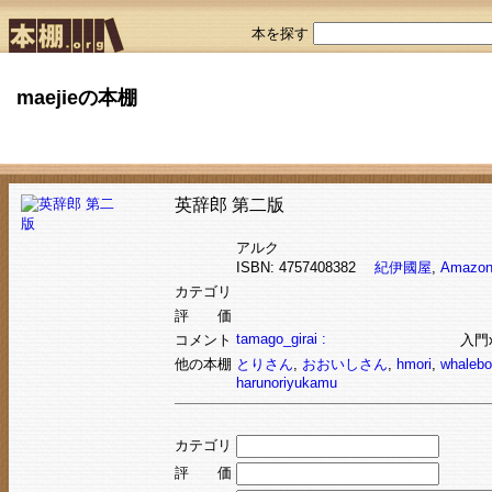
本を探す
maejieの本棚
英辞郎 第二版
アルク
ISBN: 4757408382
紀伊國屋
,
Amazo
カテゴリ
評 価
tamago_girai :
コメント
入門
他の本棚
とりさん
,
おおいしさん
,
hmori
,
whalebo
harunoriyukamu
カテゴリ
評 価