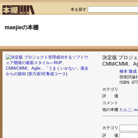
本を探す
maejieの本棚
決定版 プロジ
CMM/CMMI
橋本 隆成
技術評論
ISBN: 4
カテゴリ
評 価
コメント
他の本棚
たんご
,
su
カテゴリ
評 価