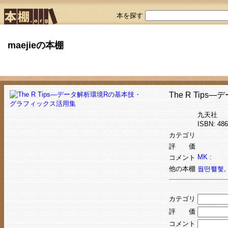
本を探す
maejieの本棚
The R Ti
九天社
ISBN: 4
カテゴリ
評 価
MK :
コメント
他の本棚
웝떤쫼헻
,
カテゴリ
評 価
コメント