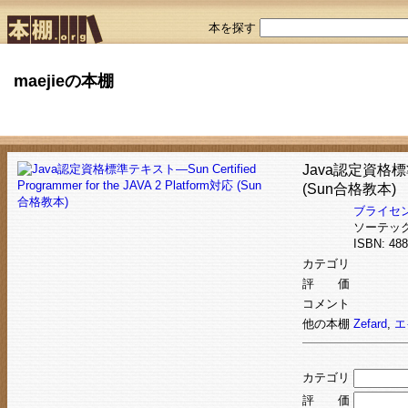
本を探す
maejieの本棚
Java認定資格標準テキ
(Sun合格教本)
ブライセ
ソーテッ
ISBN: 4
カテゴリ
評 価
コメント
他の本棚
Zefard
,
エ
カテゴリ
評 価