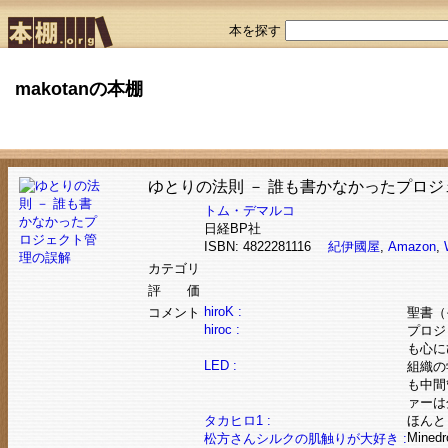
本を探す
makotanの本棚
ゆとりの法則 － 誰も書かなかったプロ
トム・デマルコ
日経BP社
ISBN: 4822281116
紀伊國屋
,
Amazon
,
カテゴリ
評 価
hiroK :
コメント
聖書（
hiroc :
プロジ
も心に
LED :
組織の
も中間
ァーは
タカヒロ1 :
ほんと
Minedr
松方さんシルクの肌触りが大好き :