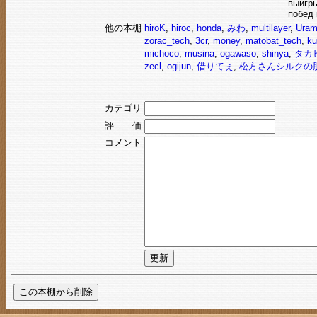
выигры
побед 
他の本棚
hiroK
,
hiroc
,
honda
,
みわ
,
multilayer
,
Uram
zorac_tech
,
3cr
,
money
,
matobat_tech
,
ku
michoco
,
musina
,
ogawaso
,
shinya
,
タカ
zecl
,
ogijun
,
借りてぇ
,
松方さんシルクの
カテゴリ
評 価
コメント