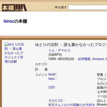
本を探す
hiroc
の本棚
ゆとりの法則 － 誰も書かなかったプロ
トム・デマルコ
日経BP社
ISBN: 4822281116
紀伊國屋
,
Amazon
,
カテゴリ
評 価
hiroK :
コメント
聖書（
hiroc :
プロジ
も心に
LED :
組織の
も中間
ァーは
タカヒロ1 :
ほんと
Minedr
松方さんシルクの肌触りが大好き :