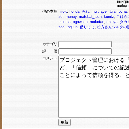
выигры
побед 
他の本棚
hiroK
,
honda
,
みわ
,
multilayer
,
Uramocha
,
3cr
,
money
,
matobat_tech
,
kunitz
,
こはらの
musina
,
ogawaso
,
makotan
,
shinya
,
タカ
zecl
,
ogijun
,
借りてぇ
,
松方さんシルクの
カテゴリ
評 価
コメント